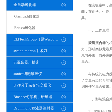
全自动孵化器
在实验室中，高效
能，在化学、生物
Grumbach孵化器
具。
Brinsea孵化器
一、工作原理：
ELITechGroup（原Wescor）
漩涡混合器
的
力，形成类似龙卷
swann morton手术刀
甩向外围，而外缘
混合。
SI混合器、摇床
sonics细胞破碎仪
与传统的磁力搅拌
了交叉污染的可能
UVP分子杂交箱交联仪
到较佳的混合效果
Biospec匀浆机、研磨器
二、影响混合效
Drummond移液器注射器
1、容器形状与