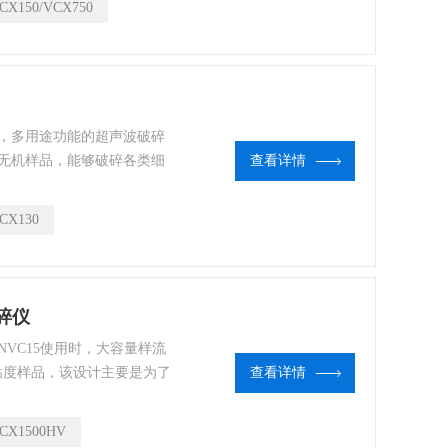
CX150/VCX750
领域，多用途功能的超声波破碎
无机样品，能够破碎各类细
查看详情
乳化样品，溶解难溶物质，
液体，分散颗粒，制备样
CX130
破碎仪
HNVC15使用时，大容量样流
低粘度样品，该设计主要是为了
查看详情
议用机械搅拌器预混样品。
夹套可冷却/加热样品，触液
CX1500HV