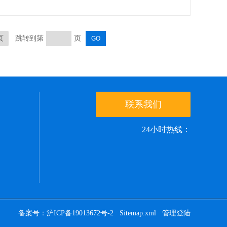
页
跳转到第
页
联系我们
24小时热线：
备案号：沪ICP备19013672号-2
Sitemap.xml
管理登陆