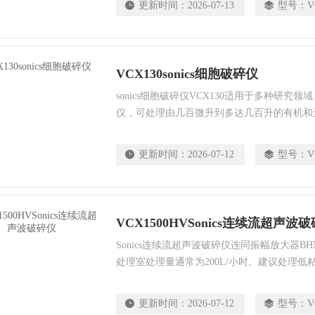
更新时间：
2026-07-13
型号：
V
化液体等
VCX130sonics细胞破碎仪
sonics细胞破碎仪VCX130适用于多种研究
仪，可处理由几百微升到多达几百升的有机和
胞、细菌、孢子、组织，又可以打碎聚合物，
加速化学、生物学、物理学的反应速度，雾化
更新时间：
2026-07-12
型号：
V
品，汽化液体等
VCX1500HVSonics连续流超声波
Sonics连续流超声波破碎仪连同振幅放大器B
处理室处理量通常为200L/小时。建议处理
使样品分散和均质化。为获得更好的效果，建
大容量样流处理室易于拆装便于清洗，运行时
更新时间：
2026-07-12
型号：
V
部件可高温高压灭菌