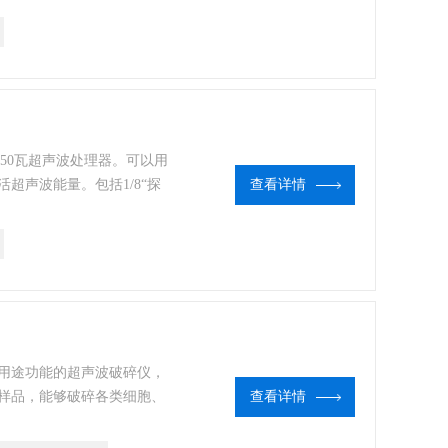
速度，雾化液体，分散颗
凑的50瓦超声波处理器。可以用
超声波能量。包括1/8“探
查看详情
用于各种应用和样品体积。
用途功能的超声波破碎仪，
样品，能够破碎各类细胞、
查看详情
样品，溶解难溶物质，加速
，分散颗粒，制备样品，汽