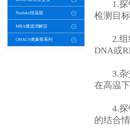
1.探针
Norlake恒温箱
检测目
MRA微波消解仪
2.组
OHAUS奥豪斯系列
DNA或
3.杂交
在高温
4.探
的结合