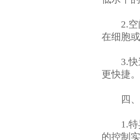
2.空
在细胞
3.快
更快捷
四、
1.特
的控制