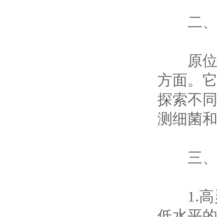
二、应
原位杂
方面。
探索不
测细菌
三、
1.高
低水平