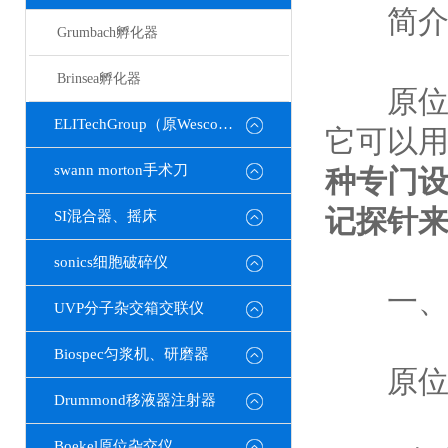
简介
Grumbach孵化器
Brinsea孵化器
原位杂
ELITechGroup（原Wescor）
它可以
swann morton手术刀
种专门
记探针来
SI混合器、摇床
sonics细胞破碎仪
一、工
UVP分子杂交箱交联仪
Biospec匀浆机、研磨器
原位杂
Drummond移液器注射器
Boekel原位杂交仪