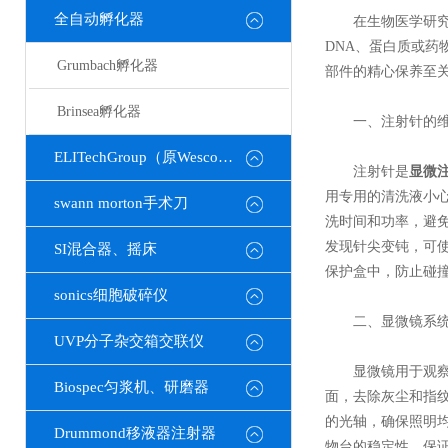
全自动孵化器
在生物医学研究、
DNA、蛋白质或
Grumbach孵化器
部件的精心保养至
Brinsea孵化器
一、注射针的维
ELITechGroup（原Wescor）
注射针是
显微
用专用的清洗液小
swann morton手术刀
洗时间和功率，避
发现针尖变钝，可
SI混合器、摇床
保护盒中，防止碰
sonics细胞破碎仪
二、显微镜系统
UVP分子杂交箱交联仪
显微镜用于观察细
Biospec匀浆机、研磨器
面，去除灰尘和指纹
的光轴，确保照明
Drummond移液器注射器
物台的稳定性，保