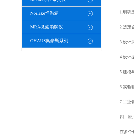
1.明确应
Norlake恒温箱
MRA微波消解仪
2.选定合
OHAUS奥豪斯系列
3.设计涡
4.设计振
5.建模与
6.实验验
7.工业化
四、应用
在多个领域