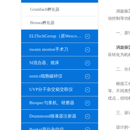
Grumbach孵化器
涡旋振荡器
动控制等功
Brinsea孵化器
一、原理
ELITechGroup（原Wescor）
涡旋振
swann morton手术刀
应转化为机
SI混合器、摇床
二、分类
sonics细胞破碎仪
根据工作原
UVP分子杂交箱交联仪
等。不同类
优点，但结
Biospec匀浆机、研磨器
三、设计
Drummond移液器注射器
设计的一
Boekel原位杂交仪