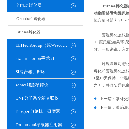
全自动孵化器
Brinse
动翻蛋装置和透风
Grumbach孵化器
其容量分辨为5万～
Brinsea孵化器
变温孵化是根据孵
0.7摄氏度;如果
ELITechGroup（原Wescor）
雏。一般来说，入孵器
swann morton手术刀
环境温度对孵化有
孵化和变温孵化是
SI混合器、摇床
1至19天保持一个温
sonics细胞破碎仪
之间，并且要通风
UVP分子杂交箱交联仪
上一篇：
紫外交
下一篇：
漩涡混
Biospec匀浆机、研磨器
Drummond移液器注射器