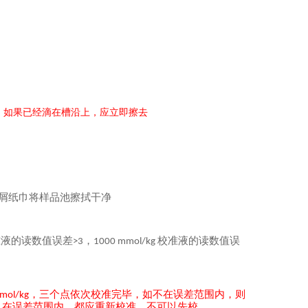
，如果已经滴在槽沿上，应立即擦去
屑纸巾将样品池擦拭干净
准液的读数值误差
，
校准液的读数值误
>3
1000 mmol/kg
，三个点依次校准完毕，如不在误差范围内，则
mol/kg
在误差范围内，都应重新校准。不可以先校