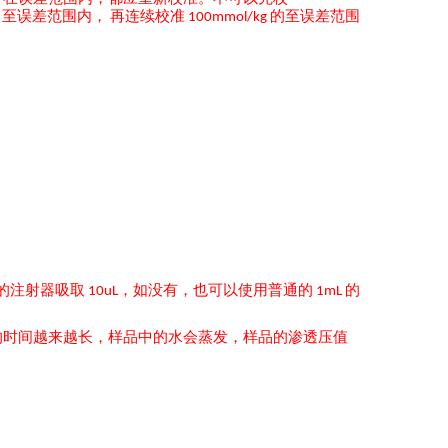
至误差范围内，
再连续校准
的至误差范围
g
100mmol/kg
的注射器吸取
，如没有，也可以使用普通的
的
10uL
1mL
的时间越来越长，样品中的水会蒸发，样品的渗透压值