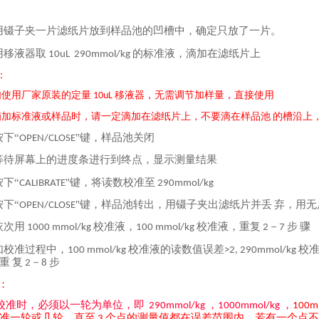
用镊子夹一片滤纸片放到样品池的凹槽中，确定只放了一片。
用移液器取
的标准液，滴加在滤纸片上
10uL 290mmol/kg
：
如使用厂家原装的定量
移液器，无需调节加样量，直接使用
10uL
滴加标准液或样品时，请一定滴加在滤纸片上，不要滴在样品池
的槽沿上
按下
“
"键，样品池关闭
OPEN/CLOSE
等待屏幕上的进度条进行到终点，显示测量结果
按下
“
"键，将读数校准至
CALIBRATE
290mmol/kg
按下
“
"键，样品池转出，用镊子夹出滤纸片并丢
弃，用无
OPEN/CLOSE
依次用
校准液，
校准液，重复
－
步
骤
1000 mmol/kg
100 mmol/kg
2
7
如校准过程中，
校准液的读数值误差
校
100 mmol/kg
>2, 290mmol/kg
重
复
－
步
2
8
：
校准时，必须以一轮为单位，即
，
290mmol/kg
1000mmol/kg ，
100m
准一轮或几轮，直至
个点的测量值都在误差范围内，若有一个点不
3