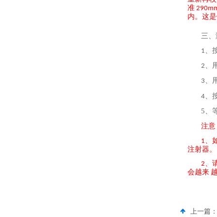
准
290mm
内。这是
三、
、
1
、
2
、
3
、
4
5、
注意
、
1
注射器。
、
2
会越来
上一篇