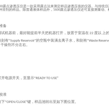
o®5600露点渗透压仪是一款采用露点法来测定样品渗透压值的仪器。与传
种溶剂的样品。除普通液体样品外，5600露点渗透压仪还可直接测量动
准备
调试机器前，最好能提前半天把机器打开，放置于室温在
度以
上
22
将刻有
“
"的空瓶中装满去离子水，和刻有“
Supply Reservoir
Waste Reserv
干燥剂不分左右。
打开电源开关，至显示
“
"
READY
TO USE
校准
按下
“
"键，样品池转出至如下图位置。
OPEN/CLOSE