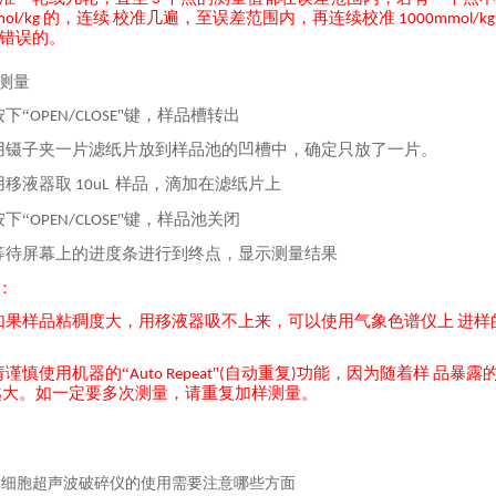
的，连续
校准几遍，至误差范围内，再连续校准
ol/kg
1000mmol/k
错误的。
测量
按下
“
"键，样品槽转出
OPEN/CLOSE
用镊子夹一片滤纸片放到样品池的凹槽中，确定只放了一片。
用移液器取
样品，滴加在滤纸片上
10uL
按下
“
"键，样品池关闭
OPEN/CLOSE
等待屏幕上的进度条进行到终点，显示测量结果
：
如果样品粘稠度大，用移液器吸不上来，可以使用气象色谱仪上
进样
请谨慎使用机器的
“
"
自动重复
功能，因为随着样
品暴露
Auto Repeat
(
)
越大。
如一定要多次测量，请重复加样测量。
：
细胞超声波破碎仪的使用需要注意哪些方面