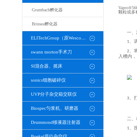
Vapr
Grumbach孵化器
颗粒或多
Brinsea孵化器
一、
ELITechGroup（原Wescor）
、
1
、
2
swann morton手术刀
入槽内，
SI混合器、摇床
sonics细胞破碎仪
UVP分子杂交箱交联仪
、
3
Biospec匀浆机、研磨器
二、
Drummond移液器注射器
、
1
Boekel原位杂交仪