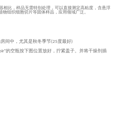
统仪器相比，样品无需特别处理，可以直接测定高粘度，含悬浮
、植物组织细胞切片等固体样品，应用领域广泛。
的房间中，尤其是秋冬季节
度最好
(25
)
"的空瓶按下图位置放好，拧紧盖子。并将干燥剂插
oir