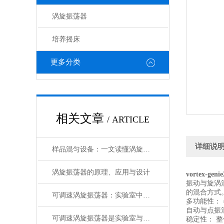
涡旋振荡器
培养摇床
更多分类
相关文章
/ ARTICLE
详细说
样品混匀设备：一文读懂涡旋振荡器
涡旋振荡器的原理、应用与设计
vortex-genie
振动与旋涡
的混合方式
可调速涡旋振荡器：实验室中的“液体舞者”
多功能性：
自动与点振
可调速涡旋振荡器是实验室与工业生产的灵活多面手
稳定性： 