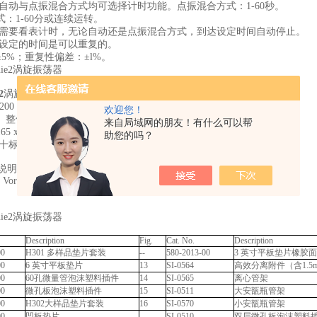
 自动与点振混合方式均可选择计时功能。点振混合方式：1-60秒。
：1-60分或连续运转。
不需要看表计时，无论自动还是点振混合方式，到达设定时间自动停止。
被设定的时间是可以重复的。
5%；重复性偏差：±l%。
2
涡旋振荡器参数：
00 rpm
欢迎您！
g。整体金属铸造，橡胶底脚
来自局域网的朋友！有什么可以帮
 x 122 x165mm
助您的吗？
机十标准垫片+3英寸平板垫片
说明
tex-Genie 2T, 230V - European Plug
Description
Fig.
Cat. No.
Description
00
H301 多样品垫片套装
--
580-2013-00
3 英寸平板垫片橡胶面
00
6 英寸平板垫片
13
SI-0564
高效分离附件（含1.5m
00
60孔微量管泡沫塑料插件
14
SI-0565
离心管架
00
微孔板泡沫塑料插件
15
SI-0511
大安瓿瓶管架
00
H302大样品垫片套装
16
SI-0570
小安瓿瓶管架
00
凹板垫片
--
SI-0510
双层微孔板泡沫塑料