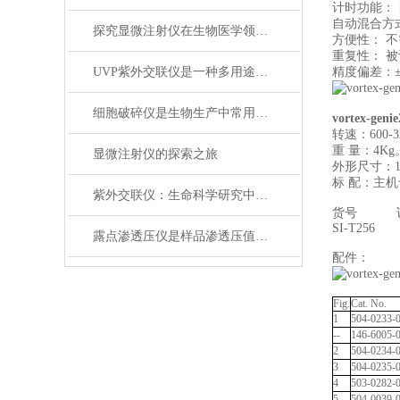
计时功能：
自动混合方式
探究显微注射仪在生物医学领域的应用
方便性： 
重复性： 
UVP紫外交联仪是一种多用途的254nm紫外辐射系统
精度偏差：±
细胞破碎仪是生物生产中常用的破碎仪器
vortex-genie
转速：600-32
重 量：4K
显微注射仪的探索之旅
外形尺寸：165
标 配：主
紫外交联仪：生命科学研究中的多面手
货号 
SI-T256 Vor
露点渗透压仪是样品渗透压值测量的理想仪器
配件：
Fig.
Cat. No.
1
504-0233-
--
146-6005-
2
504-0234-
3
504-0235-
4
503-0282-
5
504-0039-