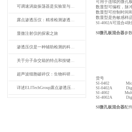
可用于连续的微孔
可调速涡旋振荡器是实验室与工业生产的灵活多面手
数显型可编程，脉冲“O
数显型可控制时间
数显型是热敏感样
露点渗透压仪：精准检测渗透压，生物实验室分析核心仪器
SI-4002A可混
SI微孔板混合器
参
显微注射仪的探索之旅
渗透压仪是一种辅助检测的科研工具
关于分子杂交箱的特点和按键说明
超声波细胞破碎仪：生物科研领域的设备
货号 
SI-0402 MicroPla
详述ELITechGroup露点渗透压仪的广泛应用
SI-0402A Digital M
SI-4002 Multi-Mic
SI-4002A Digital M
SI微孔板混合器
配