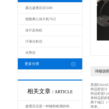
露点渗透压仪5600
细胞离心涂片机7622
涂片染色机
汗液分析仪
水势仪
更多分类
详细说
美国Elitech
样品腔设计
相关文章
/ ARTICLE
样品腔是C
单样品腔的双
两个端口（
渗透压仪是一种辅助检测的科研工具
简单。