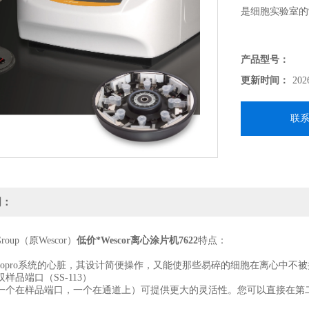
是细胞实验室的
产品型号：
更新时间：
202
联
明：
Group（原Wescor）
低价*Wescor离心涂片机7622
特点：
ytopro系统的心脏，其设计简便操作，又能使那些易碎的细胞在离心中不
样品端口（SS-113）
一个在样品端口，一个在通道上）可提供更大的灵活性。您可以直接在第