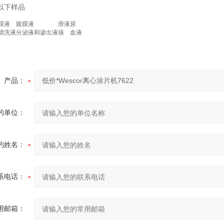
以下样品
膜液
腹膜液
滑液
尿
清洗液
分泌液和渗出液
痰
血液
产品：
的单位：
的姓名：
系电话：
用邮箱：