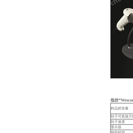
低价*Wesc
样品腔容量
转子可装玻片
转子速度
显示器
操作时间