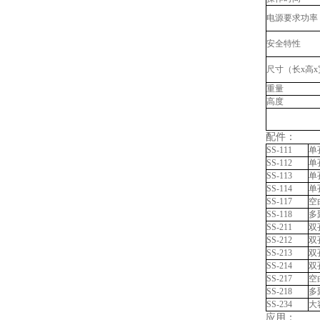
电源要求功率
安全特性
尺寸（长x高x
重量
高度
配件：
SS-111
单
SS-112
单
SS-113
单
SS-114
单
SS-117
空
SS-118
多
SS-211
双
SS-212
双
SS-213
双
SS-214
双
SS-217
空
SS-218
多
SS-234
大
应用：