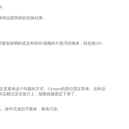
护。
单样品腔同样的实验结果。
可吸收较稠的或含有组织/细胞碎片悬浮的液体；棕色垫(SS-
避免这个问题的方式。Cytopro的原位固定简单。在样品
样品都沉淀在玻片上，细胞就被固定下来了。
样品，操作完成后可吸收，避免污染。