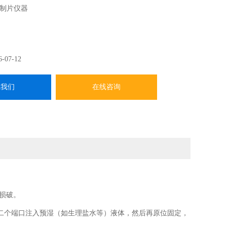
制片仪器
6-07-12
系我们
在线咨询
被损破。
二个端口注入预湿（如生理盐水等）液体，然后再原位固定，