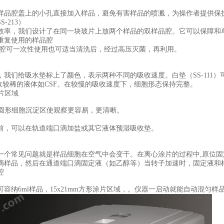
样品腔盖上的小孔直接加入样品，避免有害样品的喷溅，为操作者提供保
-213）
效率，我们设计了在同一块玻片上放两个样品的双样品腔。它可以保障和
重复使用的样品腔
o样品腔可一次性使用也可适当清洗后，经过高压灭菌，再利用。
，我们给吸水垫标上了颜色，表示两种不同的吸收速度。白垫（SS-111）
于吸收较稀的液体如CSF。在较慢的吸收速度下，细胞形态保持完整。
片区域
的圆形细胞沉淀区使观察更容易，更清晰。
前，可以在轨道端口滴加盐或其它液体预湿吸收垫。
一个常见问题就是样品细胞在空气中会变干。在离心涂片的过程中,原位固定是
滴样品，然后在通道端口滴固定液（如乙醇等）当转子加速时，固定液和
腔
可容纳6ml样品，15x21mm方形涂片区域，。仪器一启动就能自动混匀