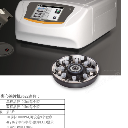
or离心涂片机7622
参数：
单样品腔 0.3ml每个腔
双样品腔 0.5ml每个腔
数
多8片
100到2000RPM,可设定9个程序
4行16个字节字母-数字LCD显示
可设定程序1-99分