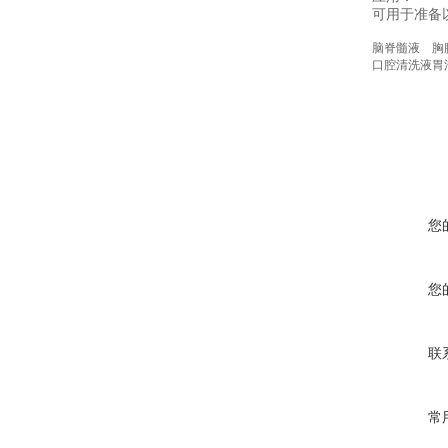
可用于准备
脑脊髓液
胸
口腔清洗液
胃
您
您
联
常