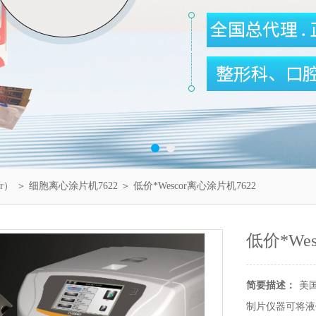
or）
＞
细胞离心涂片机7622
＞ 低价*Wescor离心涂片机7622
低价*We
简要描述：
美国
制片仪器可将液