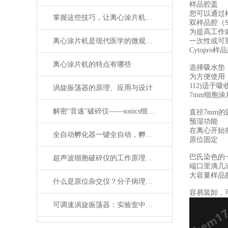
样品腔盖
您可以通过
掌握这些技巧，让离心涂片机的涂片均匀度更上一层楼
双样品腔（SS
为提高工作
离心涂片机是现代医学的微观探索工具
一次性或可
Cytopr
离心涂片机的特点有哪些
选择吸水垫
为方便使用
112)适
涡旋振荡器的原理、应用与设计
7mm细胞涂
解密“音速”破碎仪——sonics细胞破碎仪
直径7mm
预湿功能
在离心开始
全自动孵化器一键全自动，孵化更省心、出苗率更高
原位固定
巴氏染色的
超声波细胞破碎仪的工作原理，一文读懂超声空化效应
端口里滴几
大容量样品
什么是原位杂交仪？分子病理基因检测设备
容易装卸，
可调速涡旋振荡器：实验室中的“液体舞者”