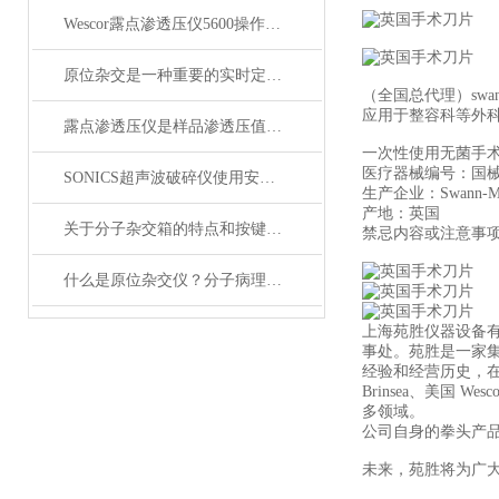
Wescor露点渗透压仪5600操作手册
原位杂交是一种重要的实时定量PCR检测方法
（全国总代理）swann-
应用于整容科等外科手
露点渗透压仪是样品渗透压值测量的理想仪器
一次性使用无菌手术
医疗器械编号：国械注进20
SONICS超声波破碎仪使用安全注意事项
生产企业：Swann-Mor
产地：英国
关于分子杂交箱的特点和按键说明
禁忌内容或注意事
什么是原位杂交仪？分子病理基因检测设备
上海苑胜仪器设备有限公
事处。苑胜是一家
经验和经营历史，
Brinsea、美国 
多领域。
公司自身的拳头产
未来，苑胜将为广